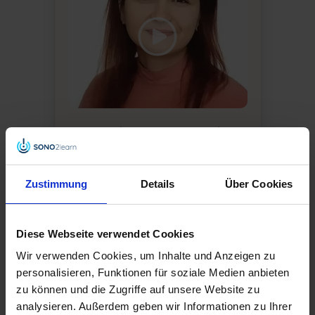
„Man sieht, was man mit der
Sonde machen muss und wo
man sich befindet. Der einzige
Kurs, bei dem ich immer wie-
Zustimmung
Details
Über Cookies
der nach der Arbeit zugreife.“
Diese Webseite verwendet Cookies
Ana-Maria Iordache
Wir verwenden Cookies, um Inhalte und Anzeigen zu
Fachärztin für innere Medizin,
personalisieren, Funktionen für soziale Medien anbieten
Saarbrücken
zu können und die Zugriffe auf unsere Website zu
analysieren. Außerdem geben wir Informationen zu Ihrer